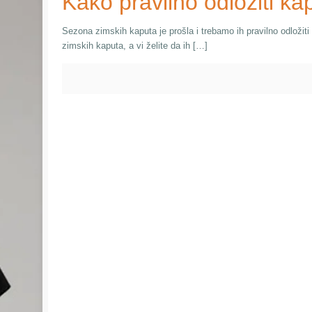
Kako pravilno odložiti k
Sezona zimskih kaputa je prošla i trebamo ih pravilno odložiti 
zimskih kaputa, a vi želite da ih […]