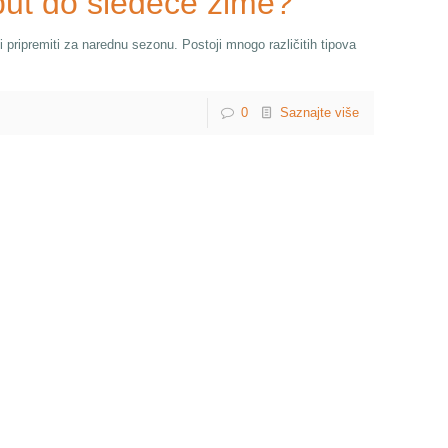
aput do sledeće zime?
i pripremiti za narednu sezonu. Postoji mnogo različitih tipova
0
Saznajte više