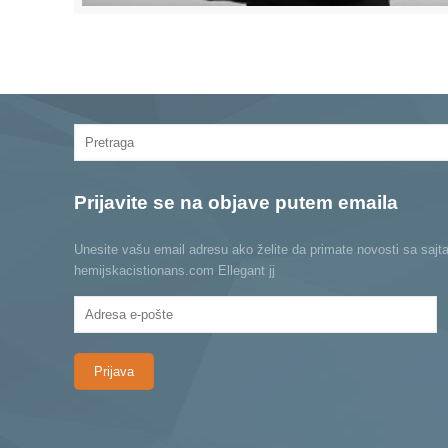
Prijavite se na objave putem emaila
Unesite vašu email adresu ako želite da primate novosti sa sajt
hemijskacistionans.com Ellegant jj
Adresa
e-
pošte