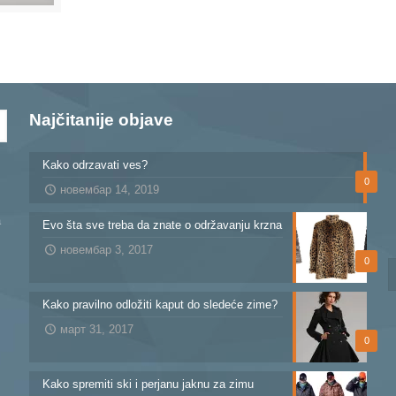
Najčitanije objave
Kako odrzavati ves?
0
новембар 14, 2019
a
Evo šta sve treba da znate o održavanju krzna
новембар 3, 2017
0
Kako pravilno odložiti kaput do sledeće zime?
март 31, 2017
0
Kako spremiti ski i perjanu jaknu za zimu