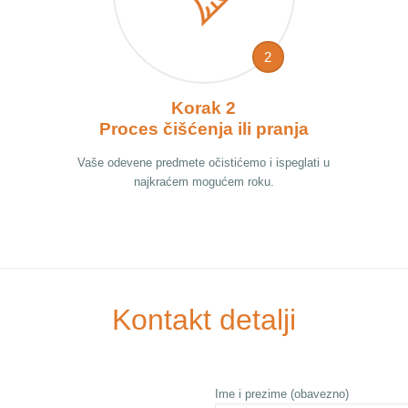
2
Korak 2
Proces čišćenja ili pranja
Vaše odevene predmete očistićemo i ispeglati u
najkraćem mogućem roku.
Kontakt detalji
Ime i prezime (obavezno)