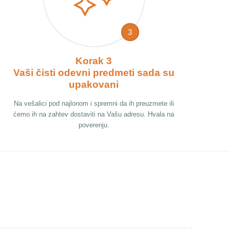
3
Korak 3
Vaši čisti odevni predmeti sada su
upakovani
Na vešalici pod najlonom i spremni da ih preuzmete ili
ćemo ih na zahtev dostaviti na Vašu adresu. Hvala na
poverenju.