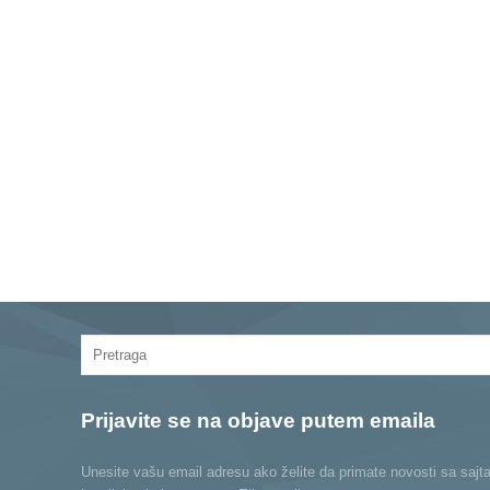
Prijavite se na objave putem emaila
Unesite vašu email adresu ako želite da primate novosti sa sajt