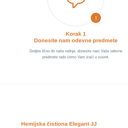
1
Korak 1
Donesite nam odevne predmete
Dodjite lično do naše radnje, donesite nam Vaše odevne
predmete rado ćemo Vam izaći u susret.
Hemijska čistiona Elegant JJ