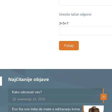
Unesite tačan odgovor
3+5=?
Najčitanije objave
Kako odrzavati ves?
0
новембар 14, 2019
a
Evo šta sve treba da znate o održavanju krzna