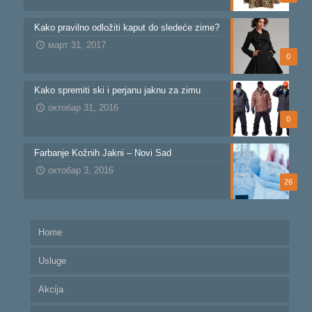
Kako pravilno odložiti kaput do sledeće zime?
март 31, 2017
0
Kako spremiti ski i perjanu jaknu za zimu
октобар 31, 2016
0
Farbanje Kožnih Jakni – Novi Sad
октобар 3, 2016
26
Home
Usluge
Akcija