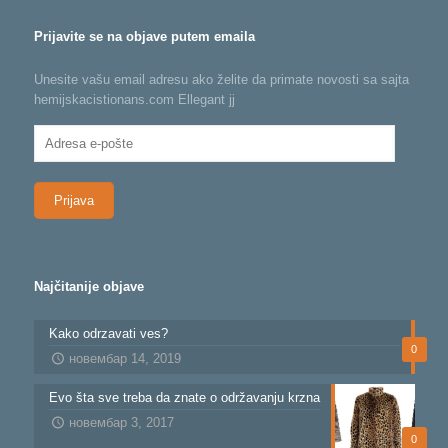
Prijavite se na objave putem emaila
Unesite vašu email adresu ako želite da primate novosti sa sajta
hemijskacistionans.com Ellegant jj
Adresa
e-
pošte
Najčitanije objave
Kako odrzavati ves?
0
новембар 14, 2019
Evo šta sve treba da znate o održavanju krzna
новембар 3, 2017
0