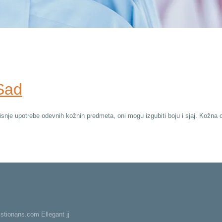
Sad
disnje upotrebe odevnih kožnih predmeta, oni mogu izgubiti boju i sjaj. Kožna 
stionans.com Ellegant jj