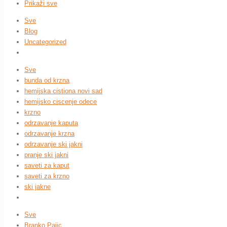
Prikaži sve
Sve
Blog
Uncategorized
Sve
bunda od krzna
hemijska cistiona novi sad
hemijsko ciscenje odece
krzno
odrzavanje kaputa
odrzavanje krzna
odrzavanje ski jakni
pranje ski jakni
saveti za kaput
saveti za krzno
ski jakne
Sve
Branko Pajic