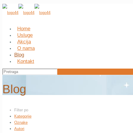
Home
Usluge
Akcija
O nama
Blog
Kontakt
Blog
Filter po
Kategorije
Oznake
Autori