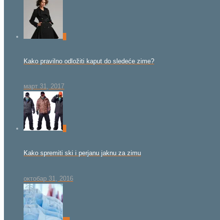
0
Kako pravilno odložiti kaput do sledeće zime?
март 31, 2017
0
Kako spremiti ski i perjanu jaknu za zimu
октобар 31, 2016