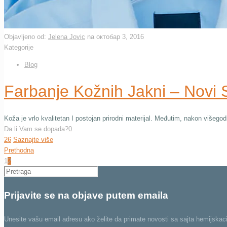
Objavljeno od:
Jelena Jovic
na
октобар 3, 2016
Kategorije
Blog
Farbanje Kožnih Jakni – Novi 
Koža je vrlo kvalitetan I postojan prirodni materijal. Međutim, nakon višego
Da li Vam se dopada?
0
26
Saznajte više
Prethodna
1
2
Prijavite se na objave putem emaila
Unesite vašu email adresu ako želite da primate novosti sa sajta hemijskaci