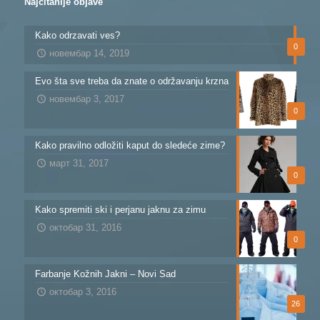
Najčitanije objave
Kako odrzavati ves?
0
новембар 14, 2019
Evo šta sve treba da znate o održavanju krzna
новембар 3, 2017
0
Kako pravilno odložiti kaput do sledeće zime?
март 31, 2017
0
Kako spremiti ski i perjanu jaknu za zimu
октобар 31, 2016
0
Farbanje Kožnih Jakni – Novi Sad
октобар 3, 2016
26