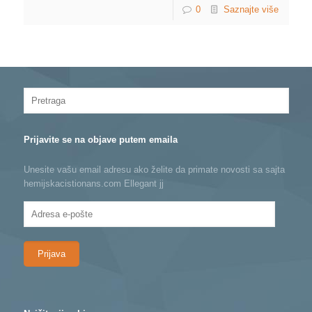
0
Saznajte više
Prijavite se na objave putem emaila
Unesite vašu email adresu ako želite da primate novosti sa sajta
hemijskacistionans.com Ellegant jj
Adresa
e-
pošte