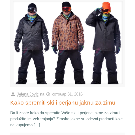
Jelena Jovic
na
октобар 31, 2016
Kako spremiti ski i perjanu jaknu za zimu
Da li znate kako da spremite Vaše ski i perjane jakne za zimu i
produžite im vek trajanja? Zimske jakne su odevni predmeti koje
ne kupujemo […]