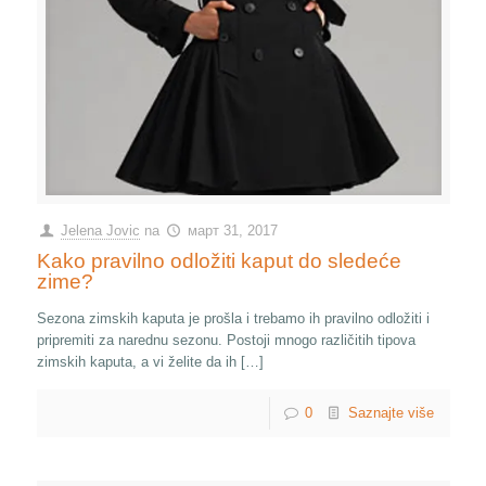
Jelena Jovic
na
март 31, 2017
Kako pravilno odložiti kaput do sledeće
zime?
Sezona zimskih kaputa je prošla i trebamo ih pravilno odložiti i
pripremiti za narednu sezonu. Postoji mnogo različitih tipova
zimskih kaputa, a vi želite da ih […]
0
Saznajte više