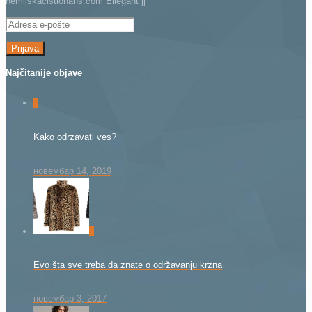
hemijskacistionans.com Ellegant jj
Adresa
e-
pošte
Najčitanije objave
0
Kako odrzavati ves?
новембар 14, 2019
0
Evo šta sve treba da znate o održavanju krzna
новембар 3, 2017