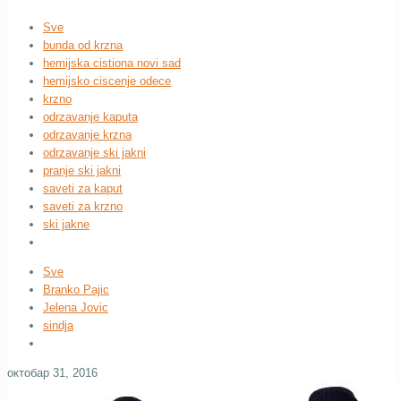
Sve
bunda od krzna
hemijska cistiona novi sad
hemijsko ciscenje odece
krzno
odrzavanje kaputa
odrzavanje krzna
odrzavanje ski jakni
pranje ski jakni
saveti za kaput
saveti za krzno
ski jakne
Sve
Branko Pajic
Jelena Jovic
sindja
октобар 31, 2016