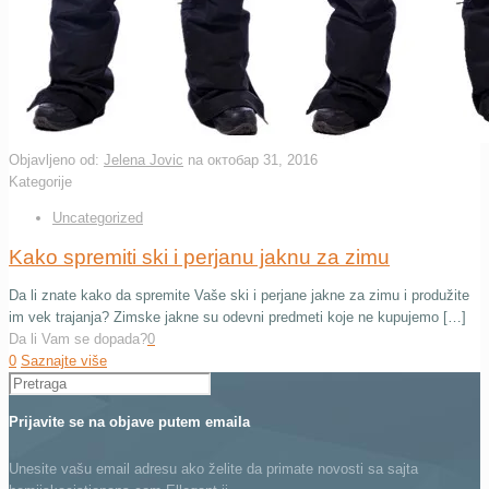
Objavljeno od:
Jelena Jovic
na
октобар 31, 2016
Kategorije
Uncategorized
Kako spremiti ski i perjanu jaknu za zimu
Da li znate kako da spremite Vaše ski i perjane jakne za zimu i produžite
im vek trajanja? Zimske jakne su odevni predmeti koje ne kupujemo […]
Da li Vam se dopada?
0
0
Saznajte više
Prijavite se na objave putem emaila
Unesite vašu email adresu ako želite da primate novosti sa sajta