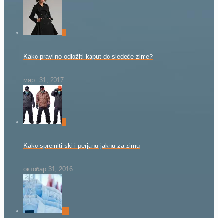
0
Kako pravilno odložiti kaput do sledeće zime?
март 31, 2017
0
Kako spremiti ski i perjanu jaknu za zimu
октобар 31, 2016
26