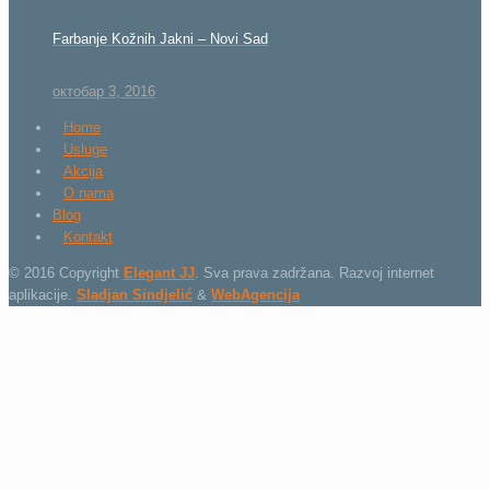
Farbanje Kožnih Jakni – Novi Sad
октобар 3, 2016
Home
Usluge
Akcija
O nama
Blog
Kontakt
© 2016 Copyright
Elegant JJ
. Sva prava zadržana. Razvoj internet
aplikacije.
Sladjan Sindjelić
&
WebAgencija