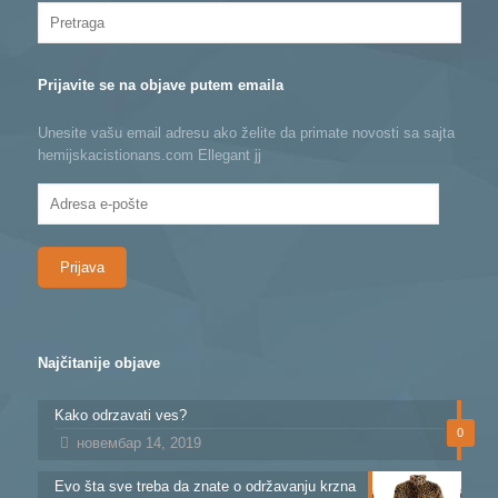
Prijavite se na objave putem emaila
Unesite vašu email adresu ako želite da primate novosti sa sajta
hemijskacistionans.com Ellegant jj
Adresa
e-
pošte
Najčitanije objave
Kako odrzavati ves?
0
новембар 14, 2019
Evo šta sve treba da znate o održavanju krzna