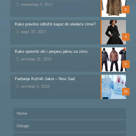
новембар 3, 2017
0
Kako pravilno odložiti kaput do sledeće zime?
март 31, 2017
0
Kako spremiti ski i perjanu jaknu za zimu
октобар 31, 2016
0
Farbanje Kožnih Jakni – Novi Sad
октобар 3, 2016
26
Home
Usluge