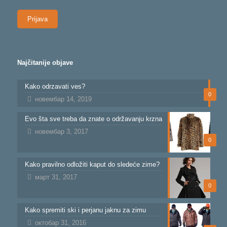
pošte
Najčitanije objave
Kako odrzavati ves?
0
новембар 14, 2019
Evo šta sve treba da znate o održavanju krzna
новембар 3, 2017
0
Kako pravilno odložiti kaput do sledeće zime?
март 31, 2017
0
Kako spremiti ski i perjanu jaknu za zimu
октобар 31, 2016