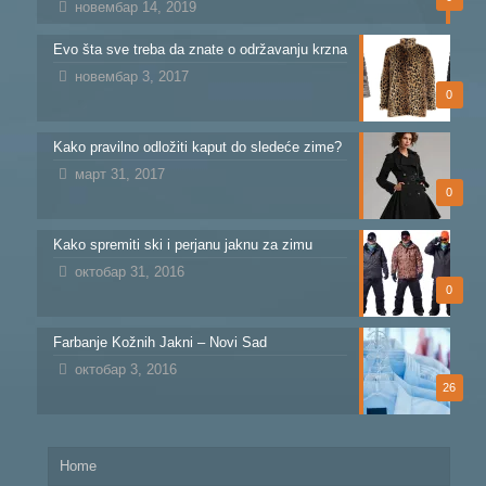
новембар 14, 2019
Evo šta sve treba da znate o održavanju krzna
новембар 3, 2017
0
Kako pravilno odložiti kaput do sledeće zime?
март 31, 2017
0
Kako spremiti ski i perjanu jaknu za zimu
октобар 31, 2016
0
Farbanje Kožnih Jakni – Novi Sad
октобар 3, 2016
26
Home