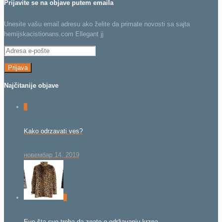
Prijavite se na objave putem emaila
Unesite vašu email adresu ako želite da primate novosti sa sajta
hemijskacistionans.com Ellegant jj
Adresa
e-
pošte
Najčitanije objave
0
Kako odrzavati ves?
новембар 14, 2019
0
Evo šta sve treba da znate o održavanju krzna