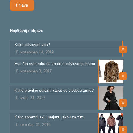
Najčitanije objave
Kako odrzavati ves?
0
новембар 14, 2019
Evo šta sve treba da znate o održavanju krzna
новембар 3, 2017
0
Kako pravilno odložiti kaput do sledeće zime?
март 31, 2017
0
Kako spremiti ski i perjanu jaknu za zimu
октобар 31, 2016
0