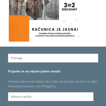
Prijavite se na objave putem emaila
Unesite vašu email adresu ako želite da primate novosti sa sajta
hemijskacistionans.com Ellegant jj
Adresa
e-
pošte