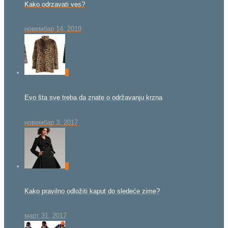
Kako odrzavati ves?
новембар 14, 2019
0
Evo šta sve treba da znate o održavanju krzna
новембар 3, 2017
0
Kako pravilno odložiti kaput do sledeće zime?
март 31, 2017