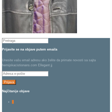
Prijavite se na objave putem emaila
Unesite vašu email adresu ako želite da primate novosti sa sajta
hemijskacistionans.com Ellegant jj
Adresa
e-
pošte
Najčitanije objave
0