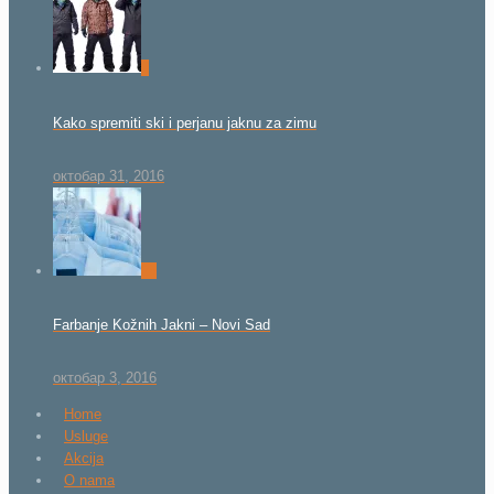
0
Kako spremiti ski i perjanu jaknu za zimu
октобар 31, 2016
26
Farbanje Kožnih Jakni – Novi Sad
октобар 3, 2016
Home
Usluge
Akcija
O nama