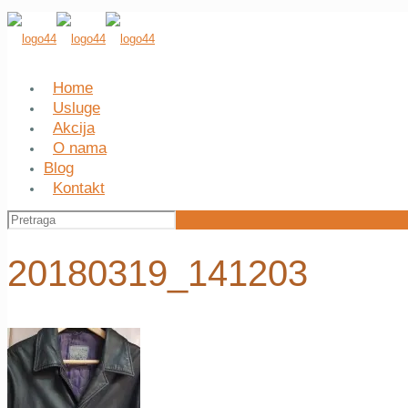
Home
Usluge
Akcija
O nama
Blog
Kontakt
20180319_141203