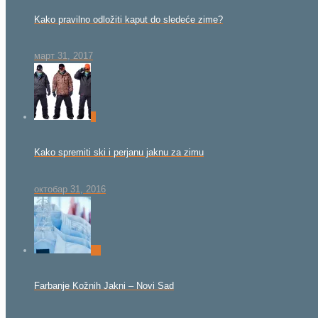
Kako pravilno odložiti kaput do sledeće zime?
март 31, 2017
0
Kako spremiti ski i perjanu jaknu za zimu
октобар 31, 2016
26
Farbanje Kožnih Jakni – Novi Sad