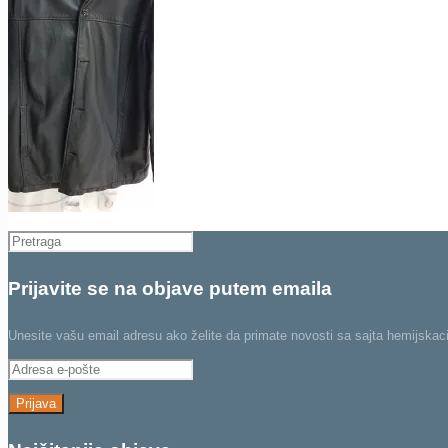
Prijavite se na objave putem emaila
Unesite vašu email adresu ako želite da primate novosti sa sajta hemijskaci
Adresa
e-
pošte