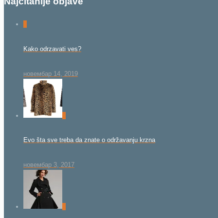
Najčitanije objave
0
Kako odrzavati ves?
новембар 14, 2019
0
Evo šta sve treba da znate o održavanju krzna
новембар 3, 2017
0