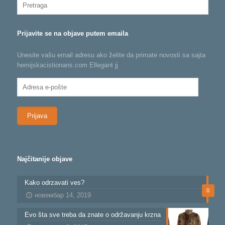
Prijavite se na objave putem emaila
Unesite vašu email adresu ako želite da primate novosti sa sajta
hemijskacistionans.com Ellegant jj
Adresa
e-
pošte
Najčitanije objave
Kako odrzavati ves?
0
новембар 14, 2019
Evo šta sve treba da znate o održavanju krzna