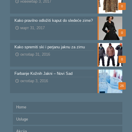
новембар 3, 2017
0
Kako pravilno odložiti kaput do sledeće zime?
март 31, 2017
0
Kako spremiti ski i perjanu jaknu za zimu
октобар 31, 2016
0
Farbanje Kožnih Jakni – Novi Sad
октобар 3, 2016
26
Home
Usluge
Akcija